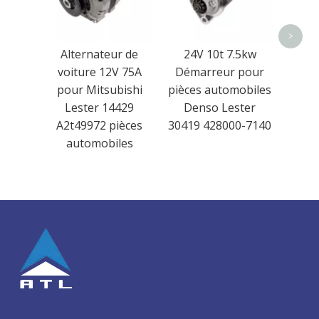
1.2
pièc
De
>
Alternateur de
24V 10t 7.5kw
19786
voiture 12V 75A
Démarreur pour
pour Mitsubishi
pièces automobiles
Lester 14429
Denso Lester
A2t49972 pièces
30419 428000-7140
automobiles