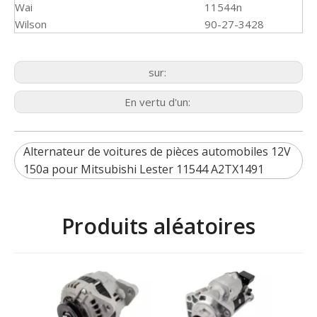
Wai
11544n
Wilson
90-27-3428
sur:
En vertu d'un:
Alternateur de voitures de pièces automobiles 12V
150a pour Mitsubishi Lester 11544 A2TX1491
Produits aléatoires
M
dé
voitu