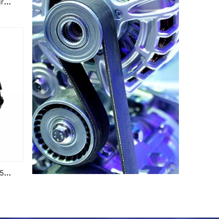
12V 10t 2.2kw Démarreur pour Denso Lester 30512 428000-2321
Alternateur de voiture 12V 105A pour alternateur automatique Delco Lester 8484 96408588