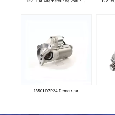
12V 110A Alternateur de voiture de pièces automobiles pour Mitsubishi Lester 23174 A2tb6481
18501 D7R24 Démarreur