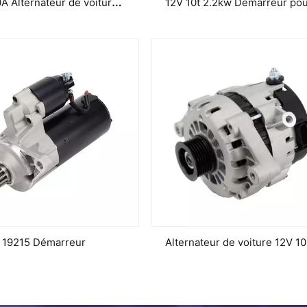
12V 180A Alternateur de voiture de pièces automobiles pour Vl Lester 11262 TG17c010
19215 Démarreur