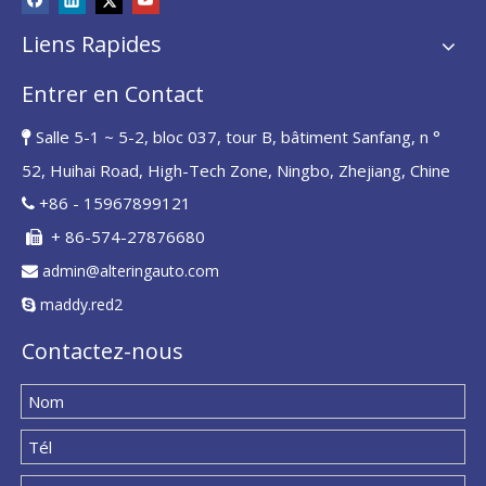
Liens Rapides
Entrer en Contact
Salle 5-1 ~ 5-2, bloc 037, tour B, bâtiment Sanfang, n °

52, Huihai Road, High-Tech Zone, Ningbo, Zhejiang, Chine
+86 - 15967899121

+ 86-574-27876680

admin@alteringauto.com

maddy.red2

Contactez-nous