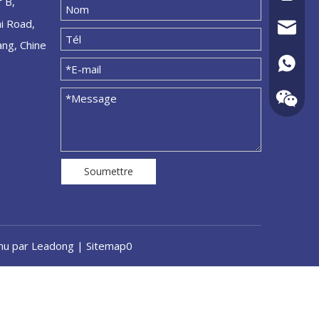
r B,
ai Road,
admin@a
ang, Chine
+86 - 1
Soumettre
enu par
Leadong
|
Sitemap
0