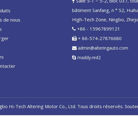
Salle 5-1 ~ 5-2, bloc 037, tou

bâtiment Sanfang, n ° 52, Huih
duits
High-Tech Zone, Ningbo, Zheji
s de nous
+86 - 15967899121
s

rger
+ 86-574-27876680

admin@alteringauto.com

es
maddy.red2

ntacter
gbo Hi-Tech Altering Motor Co., Ltd. Tous droits réservés. Sout